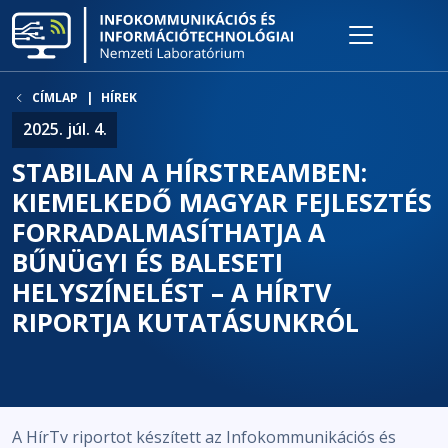
CÍMLAP
HÍREK
2025. júl. 4.
STABILAN A HÍRSTREAMBEN:
KIEMELKEDŐ MAGYAR FEJLESZTÉS
FORRADALMASÍTHATJA A
BŰNÜGYI ÉS BALESETI
HELYSZÍNELÉST – A HÍRTV
RIPORTJA KUTATÁSUNKRÓL
A HírTv riportot készített az Infokommunikációs és