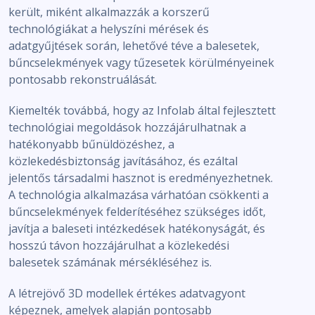
került, miként alkalmazzák a korszerű
technológiákat a helyszíni mérések és
adatgyűjtések során, lehetővé téve a balesetek,
bűncselekmények vagy tűzesetek körülményeinek
pontosabb rekonstruálását.
Kiemelték továbbá, hogy az Infolab által fejlesztett
technológiai megoldások hozzájárulhatnak a
hatékonyabb bűnüldözéshez, a
közlekedésbiztonság javításához, és ezáltal
jelentős társadalmi hasznot is eredményezhetnek.
A technológia alkalmazása várhatóan csökkenti a
bűncselekmények felderítéséhez szükséges időt,
javítja a baleseti intézkedések hatékonyságát, és
hosszú távon hozzájárulhat a közlekedési
balesetek számának mérsékléséhez is.
A létrejövő 3D modellek értékes adatvagyont
képeznek, amelyek alapján pontosabb