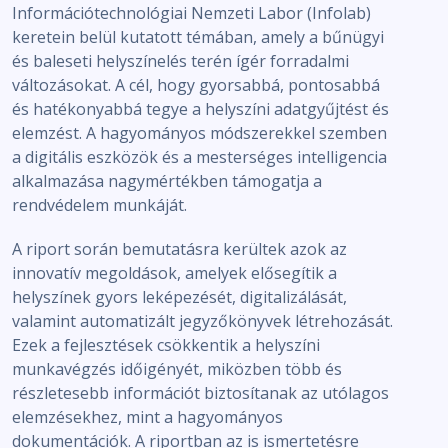
Információtechnológiai Nemzeti Labor (Infolab)
keretein belül kutatott témában, amely a bűnügyi
és baleseti helyszínelés terén ígér forradalmi
változásokat. A cél, hogy gyorsabbá, pontosabbá
és hatékonyabbá tegye a helyszíni adatgyűjtést és
elemzést. A hagyományos módszerekkel szemben
a digitális eszközök és a mesterséges intelligencia
alkalmazása nagymértékben támogatja a
rendvédelem munkáját.
A riport során bemutatásra kerültek azok az
innovatív megoldások, amelyek elősegítik a
helyszínek gyors leképezését, digitalizálását,
valamint automatizált jegyzőkönyvek létrehozását.
Ezek a fejlesztések csökkentik a helyszíni
munkavégzés időigényét, miközben több és
részletesebb információt biztosítanak az utólagos
elemzésekhez, mint a hagyományos
dokumentációk. A riportban az is ismertetésre