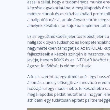
azzal a céllal, hogy a tudományos munka er
képzések gyakorlatába. A megállapodás értel
módszertanok és eszközhasználati protokoll
a hallgatók már a tanulmányaik során megis
amelyek később munkájukba implementálha
Ez az együttműködés jelentős lépést jelent a
hallgatók olyan tudáshoz és kompetenciákh
nagymértékben támogatják. Az INFOLAB kutat
fejlesztéseik a képzés szintjén is hasznosul
javítja, hanem ROKK és az INFOLAB közötti t
ágazat fejlődését is előmozdíthatja.
A felek szerint az együttműködés egy hossz
állomása, amely elősegíti az innováció eredm
hozzájárul egy modernebb, felkészültebb sz
megállapodás példát mutat arra, hogyan lehe
áthidalni egy tudatosan épített partnerségge