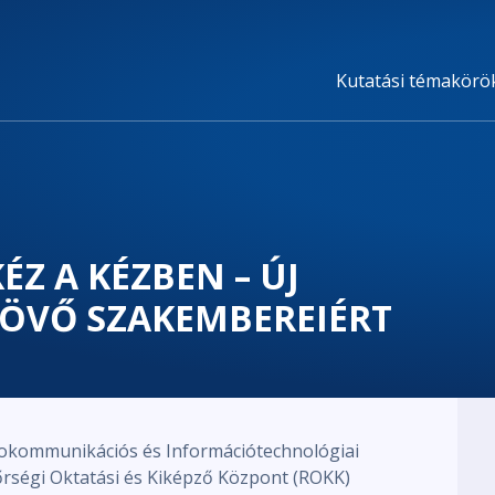
Kutatási témakörö
ÉZ A KÉZBEN – ÚJ
ÖVŐ SZAKEMBEREIÉRT
fokommunikációs és Információtechnológiai
rségi Oktatási és Kiképző Központ (ROKK)