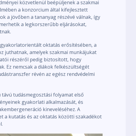
edményei közvetlenül beépüljenek a szakmai
mében a konzorcium által kifejlesztett
ok a jövőben a tananyag részévé válnak, így
merhetik a legkorszerűbb eljárásokat,
tnak.
 gyakorlatorientált oktatás erősítésében, a
oz juthatnak, amelyek szakmai munkájukat
ói részéről pedig biztosított, hogy
nak. Ez nemcsak a diákok felkészültségét
udástranszfer révén az egész rendvédelmi
ú távú tudásmegosztási folyamat első
ényeinek gyakorlati alkalmazását, és
akembergeneráció kineveléséhez. A
t a kutatás és az oktatás közötti szakadékot
l.