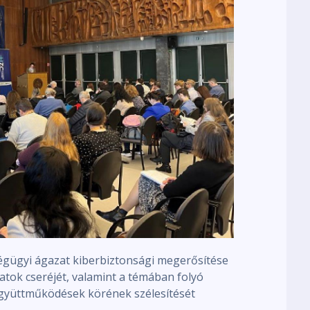
ségügyi ágazat kiberbiztonsági megerősítése
tok cseréjét, valamint a témában folyó
együttműködések körének szélesítését