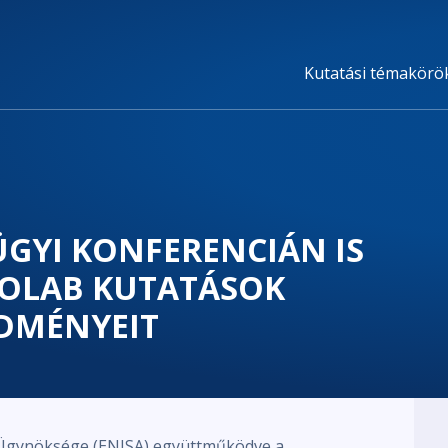
Kutatási témakörö
GÜGYI KONFERENCIÁN IS
FOLAB KUTATÁSOK
EDMÉNYEIT
 Ügynöksége (ENISA) együttműködve a