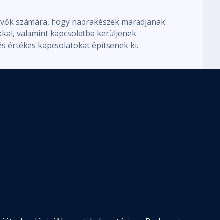
vevők számára, hogy naprakészek maradjanak
kkal, valamint kapcsolatba kerüljenek
s értékes kapcsolatokat építsenek ki.