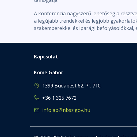
A konferencia nagyszerű lehetőség a részt
a legújabb trendekkel és legjobb gyakorlato
szakemberekkel és iparági befolyásolókkal, é
Kapcsolat
Komé Gábor
1399 Budapest 62. Pf: 710.
+36 1 325 7672
infolab@nbsz.gov.hu