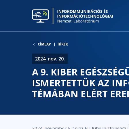
CÍMLAP
HÍREK
2024. nov. 20.
A 9. KIBER EGÉSZSÉ
ISMERTETTÜK AZ IN
TÉMÁBAN ELÉRT ER
2024. november 6-án az EU Kiberbiztonsági