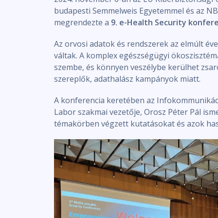
budapesti Semmelweis Egyetemmel és az NBS
megrendezte a
9. e-Health Security konfer
Az orvosi adatok és rendszerek az elmúlt év
váltak. A komplex egészségügyi ökoszisztém
szembe, és könnyen veszélybe kerülhet zsar
szereplők, adathalász kampányok miatt.
A konferencia keretében az Infokommunikác
Labor szakmai vezetője, Orosz Péter Pál is
témakörben végzett kutatásokat és azok hasz