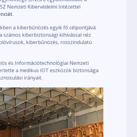
Z Nemzeti Kibervédelmi Intézettel
enciát
.
ekben a kiberbűnözés egyik fő célpontjává
a számos kiberbiztonsági kihívással néz
olóvírusok, kiberbűnözés, rosszindulatú
iós és Információtechnológiai Nemzeti
mertette a medikus IOT eszközök biztonsága
nosulási irányait.